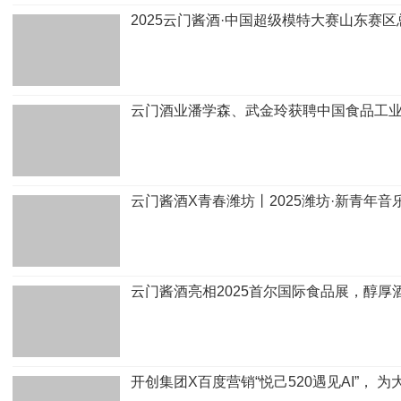
2025云门酱酒·中国超级模特大赛山东赛
云门酒业潘学森、武金玲获聘中国食品工业
云门酱酒X青春潍坊丨2025潍坊·新青年
云门酱酒亮相2025首尔国际食品展，醇厚
开创集团X百度营销“悦己520遇见AI”，