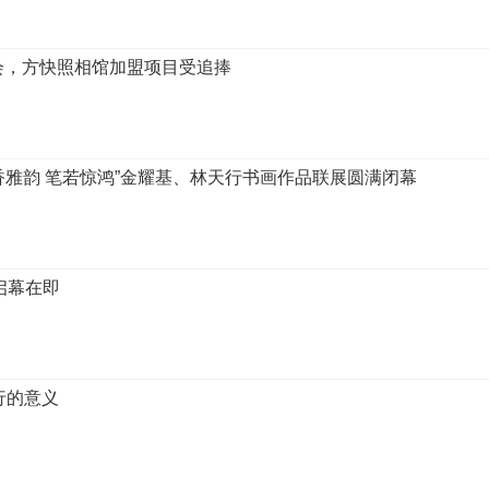
会，方快照相馆加盟项目受追捧
墨香雅韵 笔若惊鸿”金耀基、林天行书画作品联展圆满闭幕
启幕在即
行的意义